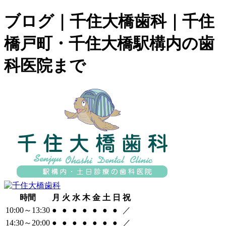
ブログ｜千住大橋歯科｜千住
橋戸町・千住大橋駅構内の歯
科医院まで
時間
月
火
水
木
金
土
日
祝
10:00～13:30
●
●
●
●
●
●
●
／
14:30～20:00
●
●
●
●
●
●
●
／