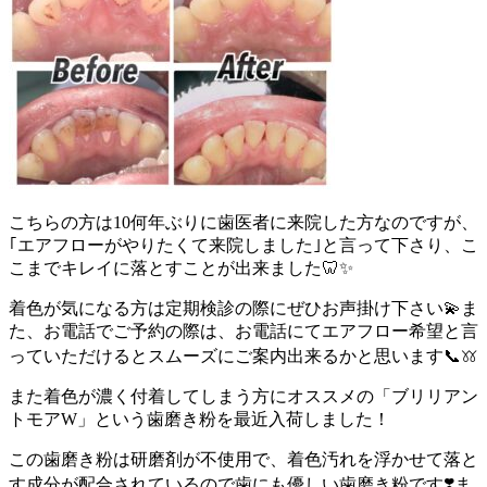
こちらの方は10何年ぶりに歯医者に来院した方なのですが、
｢エアフローがやりたくて来院しました｣と言って下さり、こ
こまでキレイに落とすことが出来ました🦷✨️
着色が気になる方は定期検診の際にぜひお声掛け下さい💫ま
た、お電話でご予約の際は、お電話にてエアフロー希望と言
っていただけるとスムーズにご案内出来るかと思います📞𖦆
また着色が濃く付着してしまう方にオススメの「ブリリアン
トモアW」という歯磨き粉を最近入荷しました！
この歯磨き粉は研磨剤が不使用で、着色汚れを浮かせて落と
す成分が配合されているので歯にも優しい歯磨き粉です❣️ま