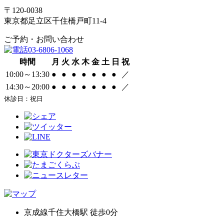
〒120-0038
東京都足立区千住橋戸町11-4
ご予約・お問い合わせ
03-6806-1068
時間
月
火
水
木
金
土
日
祝
10:00～13:30
●
●
●
●
●
●
●
／
14:30～20:00
●
●
●
●
●
●
●
／
休診日：祝日
京成線千住大橋駅 徒歩0分