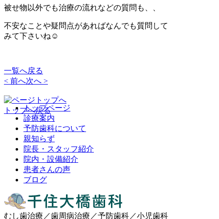
被せ物以外でも治療の流れなどの質問も、、
不安なことや疑問点があればなんでも質問して
みて下さいね☺️
一覧へ戻る
< 前へ
次へ >
トップページ
トップへ戻る
診療案内
予防歯科について
親知らず
院長・スタッフ紹介
院内・設備紹介
患者さんの声
ブログ
むし歯治療／歯周病治療／予防歯科／小児歯科