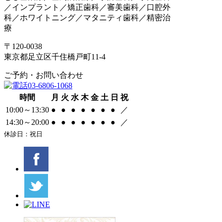
／インプラント／矯正歯科／審美歯科／口腔外
科／ホワイトニング／マタニティ歯科／精密治
療
〒120-0038
東京都足立区千住橋戸町11-4
ご予約・お問い合わせ
03-6806-1068
時間
月
火
水
木
金
土
日
祝
10:00～13:30
●
●
●
●
●
●
●
／
14:30～20:00
●
●
●
●
●
●
●
／
休診日：祝日