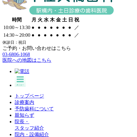
時間
月
火
水
木
金
土
日
祝
10:00～13:30
●
●
●
●
●
●
●
／
14:30～20:00
●
●
●
●
●
●
●
／
休診日：祝日
ご予約・お問い合わせはこちら
03-6806-1068
医院への地図はこちら
トップページ
診療案内
予防歯科について
親知らず
院長・
スタッフ紹介
院内・設備紹介